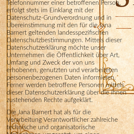
Telefonnummer einer betroffenen Person,
erfolgt stets im Einklang mit der
Datenschutz-Grundverordnung und in
Übereinstimmung mit den für die Jana
Barnert geltenden landesspezifischen
Datenschutzbestimmungen. Mittels dieser
Datenschutzerklärung möchte unser
Unternehmen die Öffentlichkeit über Art,
Umfang und Zweck der von uns
erhobenen, genutzten und verarbeiteten
personenbezogenen Daten informieren.
Ferner werden betroffene Personen mittels
dieser Datenschutzerklärung über die ihnen
zustehenden Rechte aufgeklärt.
Die Jana Barnert hat als für die
Verarbeitung Verantwortlicher zahlreiche
technische und organisatorische