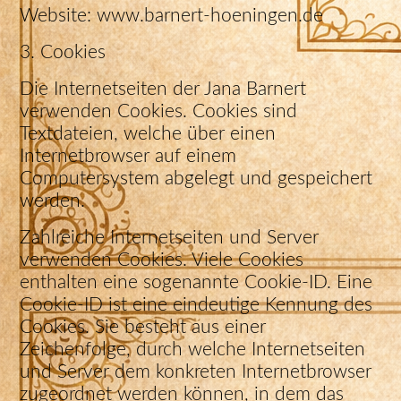
Website: www.barnert-hoeningen.de
3. Cookies
Die Internetseiten der Jana Barnert
verwenden Cookies. Cookies sind
Textdateien, welche über einen
Internetbrowser auf einem
Computersystem abgelegt und gespeichert
werden.
Zahlreiche Internetseiten und Server
verwenden Cookies. Viele Cookies
enthalten eine sogenannte Cookie-ID. Eine
Cookie-ID ist eine eindeutige Kennung des
Cookies. Sie besteht aus einer
Zeichenfolge, durch welche Internetseiten
und Server dem konkreten Internetbrowser
zugeordnet werden können, in dem das