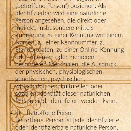
„betroffene Person“) beziehen. Als
identifizierbar wird eine natürliche
Person angesehen, die direkt oder
indirekt, insbesondere mittels
Zuordnung zu einer Kennung wie einem
Namen, zu einer Kennnummer, zu
Standortdaten, zu einer Online-Kennung
oder zu einem oder mehreren
besonderen Merkmalen, die Ausdruck
der physischen, physiologischen,
genetischen, psychischen,
wirtschaftlichen, kulturellen oder
sozialen Identität dieser natürlichen
Person sind, identifiziert werden kann.
b) betroffene Person
Betroffene Person ist jede identifizierte
oder identifizierbare natürliche Person,