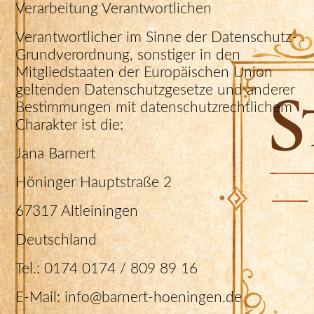
Verarbeitung Verantwortlichen
Verantwortlicher im Sinne der Datenschutz-
Grundverordnung, sonstiger in den
Mitgliedstaaten der Europäischen Union
geltenden Datenschutzgesetze und anderer
Bestimmungen mit datenschutzrechtlichem
Charakter ist die:
Jana Barnert
Höninger Hauptstraße 2
67317 Altleiningen
Deutschland
Tel.: 0174 0174 / 809 89 16
E-Mail: info@barnert-hoeningen.de