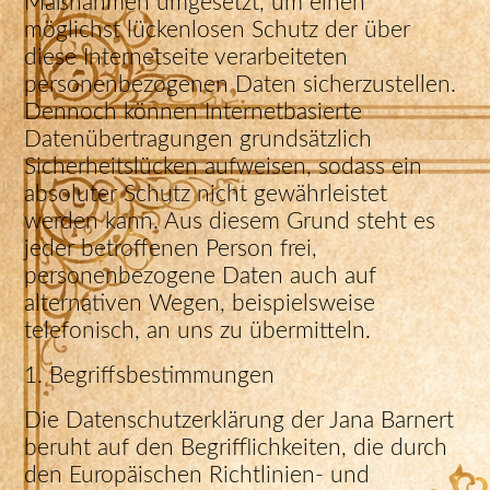
Maßnahmen umgesetzt, um einen
möglichst lückenlosen Schutz der über
diese Internetseite verarbeiteten
personenbezogenen Daten sicherzustellen.
Dennoch können Internetbasierte
Datenübertragungen grundsätzlich
Sicherheitslücken aufweisen, sodass ein
absoluter Schutz nicht gewährleistet
werden kann. Aus diesem Grund steht es
jeder betroffenen Person frei,
personenbezogene Daten auch auf
alternativen Wegen, beispielsweise
telefonisch, an uns zu übermitteln.
1. Begriffsbestimmungen
Die Datenschutzerklärung der Jana Barnert
beruht auf den Begrifflichkeiten, die durch
den Europäischen Richtlinien- und