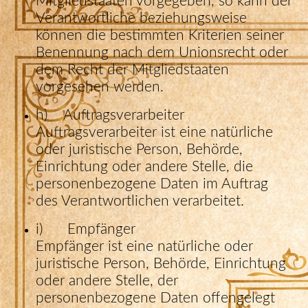
Mitgliedstaaten vorgegeben, so kann der
Verantwortliche beziehungsweise
können die bestimmten Kriterien seiner
Benennung nach dem Unionsrecht oder
dem Recht der Mitgliedstaaten
vorgesehen werden.
h) Auftragsverarbeiter
Auftragsverarbeiter ist eine natürliche
oder juristische Person, Behörde,
Einrichtung oder andere Stelle, die
personenbezogene Daten im Auftrag
des Verantwortlichen verarbeitet.
i) Empfänger
Empfänger ist eine natürliche oder
juristische Person, Behörde, Einrichtung
oder andere Stelle, der
personenbezogene Daten offengelegt