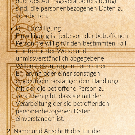
oder des Auftragsverarbeiters befugt
sind, die personenbezogenen Daten zu
verarbeiten.
k) Einwilligung
Einwilligung ist jede von der betroffenen
Person freiwillig für den bestimmten Fall
in informierter Weise und
unmissverständlich abgegebene
Willensbekundung in Form einer
Erklärung oder einer sonstigen
eindeutigen bestätigenden Handlung,
mit der die betroffene Person zu
verstehen gibt, dass sie mit der
Verarbeitung der sie betreffenden
personenbezogenen Daten
einverstanden ist.
2. Name und Anschrift des für die