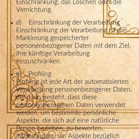
Einschränkung, das Löschen oder die
Vernichtung.
d) Einschränkung der Verarbeitung
Einschränkung der Verarbeitung ist die
Markierung gespeicherter
personenbezogener Daten mit dem Ziel,
ihre künftige Verarbeitung
einzuschränken.
e) Profiling
Profiling ist jede Art der automatisierten
Verarbeitung personenbezogener Daten,
die darin besteht, dass diese
personenbezogenen Daten verwendet
werden, um bestimmte persönliche
Aspekte, die sich auf eine natürliche
Person beziehen, zu bewerten,
insbesondere, um Aspekte bezüglich