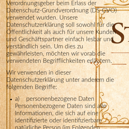
Verordnungsgeber beim Erlass der
Datenschutz-Grundverordnung (DS-GVO)
verwendet wurden. Unsere
Datenschutzerklärung soll sowohl für die
Öffentlichkeit als auch für unsere Kunden
und Geschäftspartner einfach lesbar und
verständlich sein. Um dies zu
gewährleisten, möchten wir vorab die
verwendeten Begrifflichkeiten erläutern.
Wir verwenden in dieser
Datenschutzerklärung unter anderem die
folgenden Begriffe:
a) personenbezogene Daten
Personenbezogene Daten sind alle
Informationen, die sich auf eine
identifizierte oder identifizierbare
natürliche Person (im Folgenden