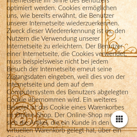
Internetseite im Sinne des Benutzers
optimiert werden. Cookies ermöglichen
uns, wie bereits erwähnt, die Benutzer
unserer Internetseite wiederzuerkennen.
Zweck dieser Wiedererkennung ist es, den
Nutzern die Verwendung unserer
Internetseite zu erleichtern. Der Benutzer
einer Internetseite, die Cookies verwendet,
muss beispielsweise nicht bei jedem
Besuch der Internetseite erneut seine
Zugangsdaten eingeben, weil dies von der
Internetseite und dem auf dem
Computersystem des Benutzers abgelegten
Cookie übernommen wird. Ein weiteres
Beispiel ist das Cookie eines Warenkorbes
im Online-Shop. Der Online-Shop merkt
sich die Artikel, die ein Kunde in den
virtuellen Warenkorb gelegt hat, über ein